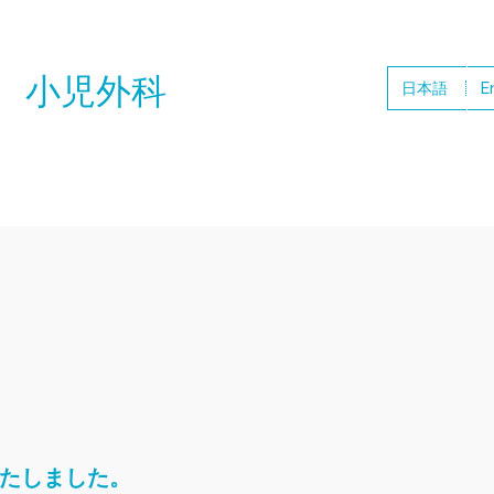
 小児外科
日本語
E
たしました。