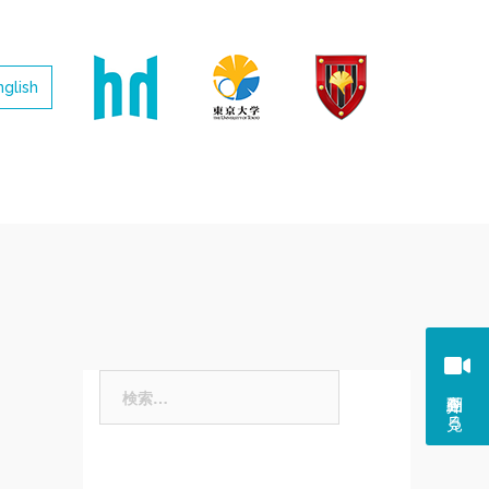
nglish
検
紹介動画を見る
索: