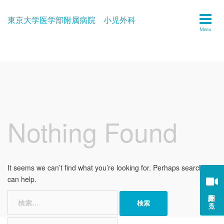
Skip
to
東京大学医学部附属病院 小児外科
content
Nothing Found
It seems we can’t find what you’re looking for. Perhaps searching
can help.
紹介動画を見る
検
索:
検